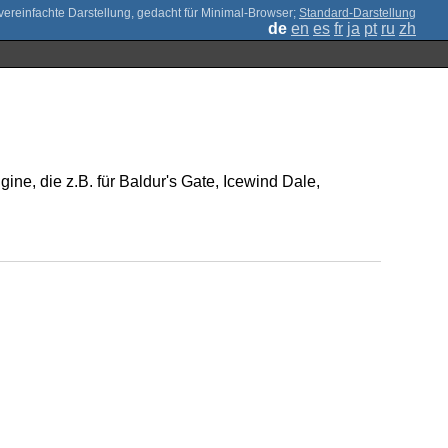
;
Standard-Darstellung
de
en
es
fr
ja
pt
ru
zh
e, die z.B. für Baldur's Gate, Icewind Dale,