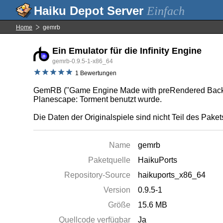
Einfach
Home
gemrb
Ein Emulator für die Infinity Engine
gemrb-0.9.5-1-x86_64
1 Bewertungen
GemRB ("Game Engine Made with preRendered Backgroun
Planescape: Torment benutzt wurde.
Die Daten der Originalspiele sind nicht Teil des Paket
Name
gemrb
Paketquelle
HaikuPorts
Repository-Source
haikuports_x86_64
Version
0.9.5-1
Größe
15.6 MB
Quellcode verfügbar
Ja