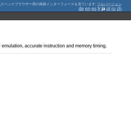
;
フルバージョン
de
en
es
fr
ja
pt
ru
zh
 emulation, accurate instruction and memory timing.