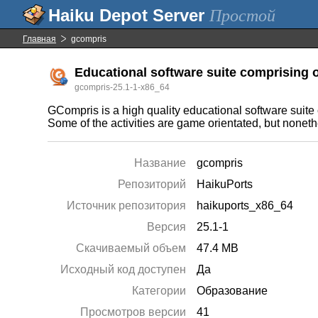
Простой
Главная
gcompris
Educational software suite comprising o
gcompris-25.1-1-x86_64
GCompris is a high quality educational software suite 
Some of the activities are game orientated, but nonethe
Название
gcompris
Репозиторий
HaikuPorts
Источник репозитория
haikuports_x86_64
Версия
25.1-1
Скачиваемый объем
47.4 MB
Исходный код доступен
Да
Категории
Образование
Просмотров версии
41