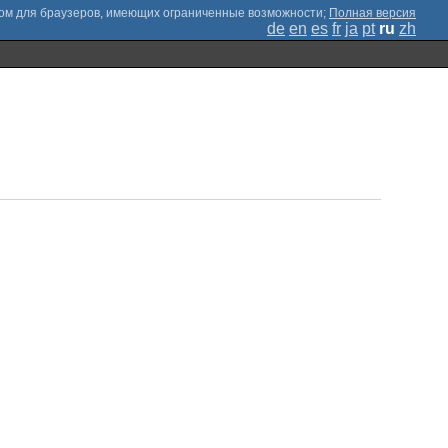
;
Полная версия
de
en
es
fr
ja
pt
ru
zh