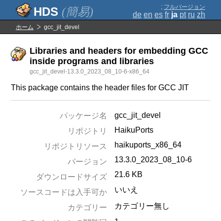
;
フルバージョン
(簡易)
de
en
es
fr
ja
pt
ru
zh
ホーム
gcc_jit_devel
Libraries and headers for embedding GCC
inside programs and libraries
gcc_jit_devel-13.3.0_2023_08_10-6-x86_64
This package contains the header files for GCC JIT
gcc_jit_devel
パッケージ名
HaikuPorts
リポジトリ
haikuports_x86_64
リポジトリソース
13.3.0_2023_08_10-6
バージョン
21.6 KB
ダウンロードサイズ
いいえ
ソースコードは入手可か
カテゴリー無し
カテゴリー