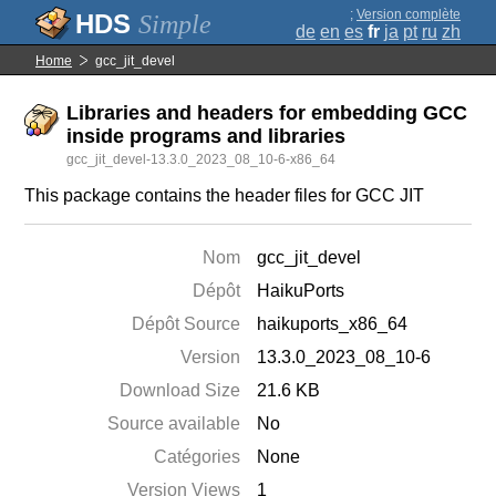
;
Version complète
Simple
de
en
es
fr
ja
pt
ru
zh
Home
gcc_jit_devel
Libraries and headers for embedding GCC
inside programs and libraries
gcc_jit_devel-13.3.0_2023_08_10-6-x86_64
This package contains the header files for GCC JIT
Nom
gcc_jit_devel
Dépôt
HaikuPorts
Dépôt Source
haikuports_x86_64
Version
13.3.0_2023_08_10-6
Download Size
21.6 KB
Source available
No
Catégories
None
Version Views
1