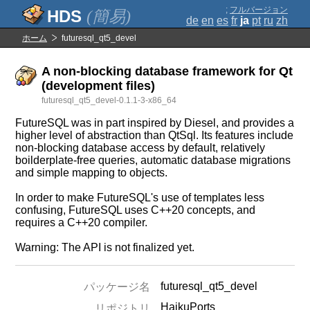
;
フルバージョン
(簡易)
de
en
es
fr
ja
pt
ru
zh
ホーム
futuresql_qt5_devel
A non-blocking database framework for Qt
(development files)
futuresql_qt5_devel-0.1.1-3-x86_64
FutureSQL was in part inspired by Diesel, and provides a
higher level of abstraction than QtSql. Its features include
non-blocking database access by default, relatively
boilderplate-free queries, automatic database migrations
and simple mapping to objects.
In order to make FutureSQL's use of templates less
confusing, FutureSQL uses C++20 concepts, and
requires a C++20 compiler.
Warning: The API is not finalized yet.
futuresql_qt5_devel
パッケージ名
HaikuPorts
リポジトリ