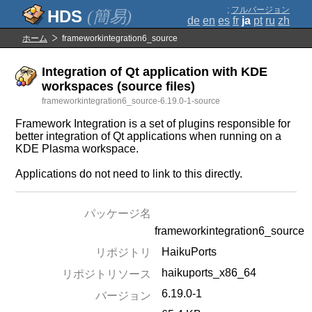
;
フルバージョン
(簡易)
de
en
es
fr
ja
pt
ru
zh
ホーム
frameworkintegration6_source
Integration of Qt application with KDE
workspaces (source files)
frameworkintegration6_source-6.19.0-1-source
Framework Integration is a set of plugins responsible for
better integration of Qt applications when running on a
KDE Plasma workspace.
Applications do not need to link to this directly.
パッケージ名
frameworkintegration6_source
HaikuPorts
リポジトリ
haikuports_x86_64
リポジトリソース
6.19.0-1
バージョン