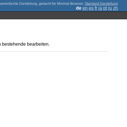
;
Standard-Darstellung
de
en
es
fr
ja
pt
ru
zh
ch bestehende bearbeiten.