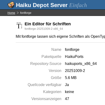
Einfach
Home
fontforge
Ein Editor für Schriften
fontforge-20251009-2-x86_64
Mit fontforge lassen sich eigene Schriften als OpenTy
Name
fontforge
Paketquelle
HaikuPorts
Repository-Source
haikuports_x86_64
Version
20251009-2
Größe
5.6 MB
Quellcode verfügbar
Ja
Kategorien
keine
Versionsanzeigen
47