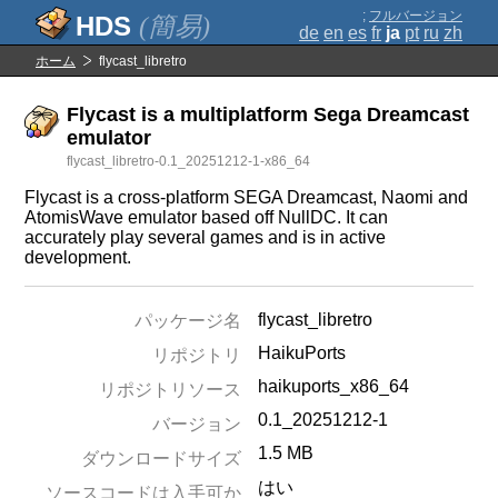
;
フルバージョン
(簡易)
de
en
es
fr
ja
pt
ru
zh
ホーム
flycast_libretro
Flycast is a multiplatform Sega Dreamcast
emulator
flycast_libretro-0.1_20251212-1-x86_64
Flycast is a cross-platform SEGA Dreamcast, Naomi and
AtomisWave emulator based off NullDC. It can
accurately play several games and is in active
development.
flycast_libretro
パッケージ名
HaikuPorts
リポジトリ
haikuports_x86_64
リポジトリソース
0.1_20251212-1
バージョン
1.5 MB
ダウンロードサイズ
はい
ソースコードは入手可か