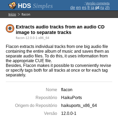
;
Versão completa
Simples
de
en
es
fr
ja
pt
ru
zh
Início
flacon
Extracts audio tracks from an audio CD
image to separate tracks
flacon-12.0.0-1-x86_64
Flacon extracts individual tracks from one big audio file
containing the entire album of music and saves them as
separate audio files. To do this, it uses information from
the appropriate CUE file.
Besides, Flacon makes it possible to conveniently revise
or specify tags both for all tracks at once or for each tag
separately.
Nome
flacon
Repositório
HaikuPorts
Origem do Repositório
haikuports_x86_64
Versão
12.0.0-1