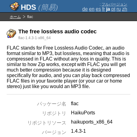
;
フルバージョン
(簡易)
de
en
es
fr
ja
pt
ru
zh
ホーム
flac
The free lossless audio codec
flac-1.4.3-1-x86_64
FLAC stands for Free Lossless Audio Codec, an audio
format similar to MP3, but lossless, meaning that audio is
compressed in FLAC without any loss in quality. This is
similar to how Zip works, except with FLAC you will get
much better compression because it is designed
specifically for audio, and you can play back compressed
FLAC files in your favorite player (or your car or home
stereo) just like you would an MP3 file.
flac
パッケージ名
HaikuPorts
リポジトリ
haikuports_x86_64
リポジトリソース
1.4.3-1
バージョン