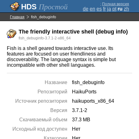
;
Полная версия
Простой
de
en
es
fr
ja
pt
ru
zh
Главная
fish_debuginfo
The friendly interactive shell (debug info)
fish_debuginfo-3.7.1-2-x86_64
Fish is a shell geared towards interactive use. Its
features are focused on user friendliness and
discoverability. The language syntax is simple but
incompatible with other shell languages.
Название
fish_debuginfo
Репозиторий
HaikuPorts
Источник репозитория
haikuports_x86_64
Версия
3.7.1-2
Скачиваемый объем
37.3 MB
Исходный код доступен
Нет
Категории
Нет