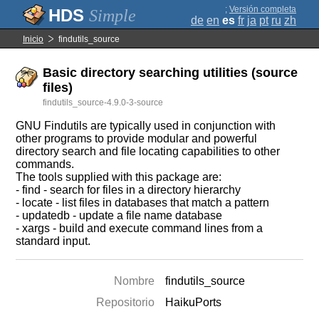
;
Versión completa
Simple
de
en
es
fr
ja
pt
ru
zh
Inicio
findutils_source
Basic directory searching utilities (source
files)
findutils_source-4.9.0-3-source
GNU Findutils are typically used in conjunction with
other programs to provide modular and powerful
directory search and file locating capabilities to other
commands.
The tools supplied with this package are:
- find - search for files in a directory hierarchy
- locate - list files in databases that match a pattern
- updatedb - update a file name database
- xargs - build and execute command lines from a
standard input.
Nombre
findutils_source
Repositorio
HaikuPorts