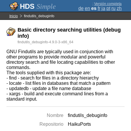
;
Versión completa
Simple
de
en
es
fr
ja
pt
ru
zh
Inicio
findutils_debuginfo
Basic directory searching utilities (debug
info)
findutils_debuginfo-4.9.0-3-x86_64
GNU Findutils are typically used in conjunction with
other programs to provide modular and powerful
directory search and file locating capabilities to other
commands.
The tools supplied with this package are:
- find - search for files in a directory hierarchy
- locate - list files in databases that match a pattern
- updatedb - update a file name database
- xargs - build and execute command lines from a
standard input.
Nombre
findutils_debuginfo
Repositorio
HaikuPorts