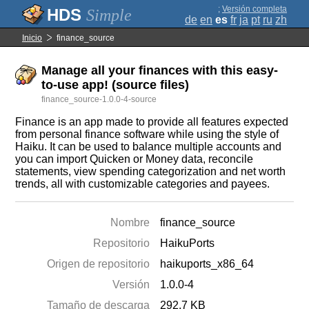
;
Versión completa
Simple
de
en
es
fr
ja
pt
ru
zh
Inicio
finance_source
Manage all your finances with this easy-
to-use app! (source files)
finance_source-1.0.0-4-source
Finance is an app made to provide all features expected
from personal finance software while using the style of
Haiku. It can be used to balance multiple accounts and
you can import Quicken or Money data, reconcile
statements, view spending categorization and net worth
trends, all with customizable categories and payees.
Nombre
finance_source
Repositorio
HaikuPorts
Origen de repositorio
haikuports_x86_64
Versión
1.0.0-4
Tamaño de descarga
292.7 KB