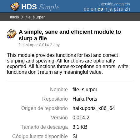
;
Versión completa
Simple
de
en
es
fr
ja
pt
ru
zh
Inicio
file_slurper
A simple, sane and efficient module to
slurp a file
file_slurper-0.014-2-any
This module provides functions for fast and correct
slurping and spewing. All functions are optionally
exported. All functions throw exceptions on errors, write
functions don't return any meaningful value.
Nombre
file_slurper
Repositorio
HaikuPorts
Origen de repositorio
haikuports_x86_64
Versión
0.014-2
Tamaño de descarga
3.1 KB
Código fuente disponible
Sí