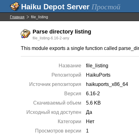
Простой
Главная
file_listing
Parse directory listing
file_listing-6.16-2-any
This module exports a single function called parse_dir,
Название
file_listing
Репозиторий
HaikuPorts
Источник репозитория
haikuports_x86_64
Версия
6.16-2
Скачиваемый объем
5.6 KB
Исходный код доступен
Да
Категории
Нет
Просмотров версии
1