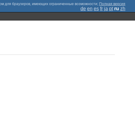
;
Полная версия
de
en
es
fr
ja
pt
ru
zh