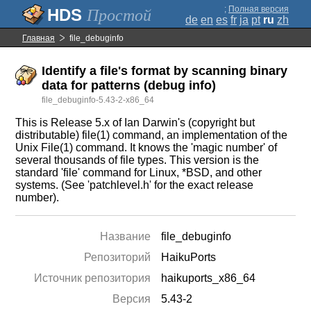
;
Полная версия
Простой
de
en
es
fr
ja
pt
ru
zh
Главная
file_debuginfo
Identify a file's format by scanning binary
data for patterns (debug info)
file_debuginfo-5.43-2-x86_64
This is Release 5.x of Ian Darwin's (copyright but
distributable) file(1) command, an implementation of the
Unix File(1) command. It knows the 'magic number' of
several thousands of file types. This version is the
standard 'file' command for Linux, *BSD, and other
systems. (See 'patchlevel.h' for the exact release
number).
Название
file_debuginfo
Репозиторий
HaikuPorts
Источник репозитория
haikuports_x86_64
Версия
5.43-2