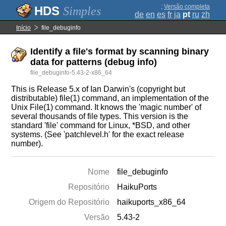
;
Versão completa
Simples
de
en
es
fr
ja
pt
ru
zh
Início
file_debuginfo
Identify a file's format by scanning binary
data for patterns (debug info)
file_debuginfo-5.43-2-x86_64
This is Release 5.x of Ian Darwin's (copyright but
distributable) file(1) command, an implementation of the
Unix File(1) command. It knows the 'magic number' of
several thousands of file types. This version is the
standard 'file' command for Linux, *BSD, and other
systems. (See 'patchlevel.h' for the exact release
number).
Nome
file_debuginfo
Repositório
HaikuPorts
Origem do Repositório
haikuports_x86_64
Versão
5.43-2