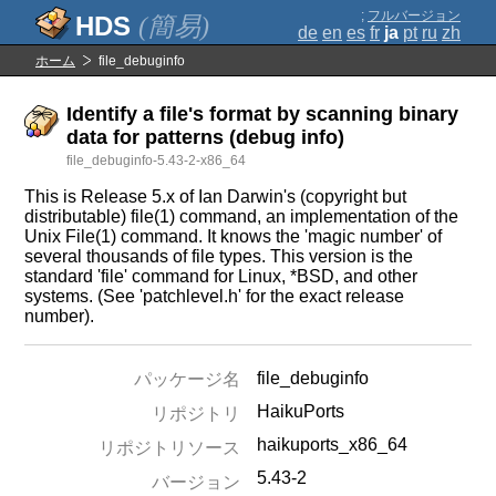
;
フルバージョン
(簡易)
de
en
es
fr
ja
pt
ru
zh
ホーム
file_debuginfo
Identify a file's format by scanning binary
data for patterns (debug info)
file_debuginfo-5.43-2-x86_64
This is Release 5.x of Ian Darwin's (copyright but
distributable) file(1) command, an implementation of the
Unix File(1) command. It knows the 'magic number' of
several thousands of file types. This version is the
standard 'file' command for Linux, *BSD, and other
systems. (See 'patchlevel.h' for the exact release
number).
file_debuginfo
パッケージ名
HaikuPorts
リポジトリ
haikuports_x86_64
リポジトリソース
5.43-2
バージョン