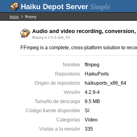
Simple
Inicio
ffmpeg
Audio and video recording, conversion, 
ffmpeg-4.2.9-4-x86_64
FFmpeg is a complete, cross-platform solution to recor
Nombre
ffmpeg
Repositorio
HaikuPorts
Origen de repositorio
haikuports_x86_64
Versión
4.2.9-4
Tamaño de descarga
9.5 MB
Código fuente disponible
Sí
Categorías
Video
Visitas a la versión
335