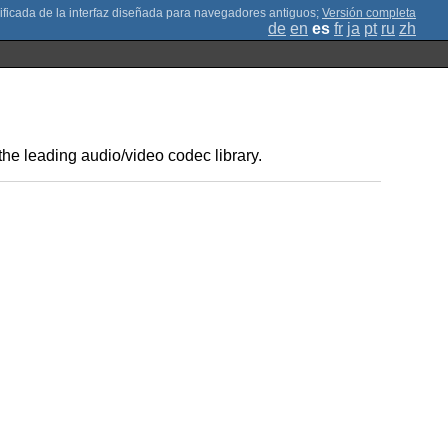
;
Versión completa
de
en
es
fr
ja
pt
ru
zh
the leading audio/video codec library.