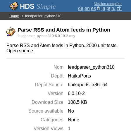
;
Version complète
Simple
de
en
es
fr
ja
pt
ru
zh
Home
feedparser_python310
Parse RSS and Atom feeds in Python
feedparser_python310-6.0.10-2-any
Parse RSS and Atom feeds in Python. 2000 unit tests.
Open source.
Nom
feedparser_python310
Dépôt
HaikuPorts
Dépôt Source
haikuports_x86_64
Version
6.0.10-2
Download Size
108.5 KB
Source available
No
Catégories
None
Version Views
1