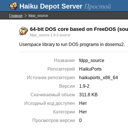
Простой
Главная
fdpp_source
64-bit DOS core based on FreeDOS (sour
fdpp_source-1.9-2-source
Userspace library to run DOS programs in dosemu2.
Название
fdpp_source
Репозиторий
HaikuPorts
Источник репозитория
haikuports_x86_64
Версия
1.9-2
Скачиваемый объем
311.8 KB
Исходный код доступен
Нет
Категории
Нет
Просмотров версии
0