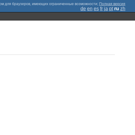
;
Полная версия
de
en
es
fr
ja
pt
ru
zh