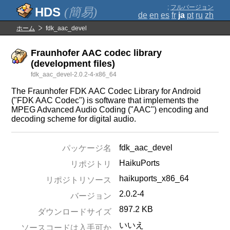
;
フルバージョン
(簡易)
de
en
es
fr
ja
pt
ru
zh
ホーム
fdk_aac_devel
Fraunhofer AAC codec library
(development files)
fdk_aac_devel-2.0.2-4-x86_64
The Fraunhofer FDK AAC Codec Library for Android
("FDK AAC Codec") is software that implements the
MPEG Advanced Audio Coding ("AAC") encoding and
decoding scheme for digital audio.
fdk_aac_devel
パッケージ名
HaikuPorts
リポジトリ
haikuports_x86_64
リポジトリソース
2.0.2-4
バージョン
897.2 KB
ダウンロードサイズ
いいえ
ソースコードは入手可か