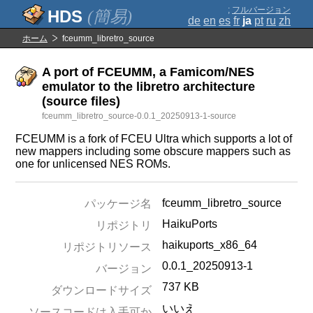
;
フルバージョン
(簡易)
de
en
es
fr
ja
pt
ru
zh
ホーム
fceumm_libretro_source
A port of FCEUMM, a Famicom/NES
emulator to the libretro architecture
(source files)
fceumm_libretro_source-0.0.1_20250913-1-source
FCEUMM is a fork of FCEU Ultra which supports a lot of
new mappers including some obscure mappers such as
one for unlicensed NES ROMs.
fceumm_libretro_source
パッケージ名
HaikuPorts
リポジトリ
haikuports_x86_64
リポジトリソース
0.0.1_20250913-1
バージョン
737 KB
ダウンロードサイズ
いいえ
ソースコードは入手可か