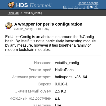
;
Полная версия
Простой
de
en
es
fr
ja
pt
ru
zh
Главная
extutils_config
A wrapper for perl's configuration
extutils_config-0.010-1-any
ExtUtils::Config is an abstraction around the %Config
hash. By itself it is not a particularly interesting module
by any measure, however it ties together a family of
modern toolchain modules.
Название
extutils_config
Репозиторий
HaikuPorts
Источник репозитория
haikuports_x86_64
Версия
0.010-1
Скачиваемый объем
2.5 KB
Исходный код доступен
Да
Категории
Нет