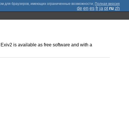
;
Полная версия
de
en
es
fr
ja
pt
ru
zh
Exiv2 is available as free software and with a