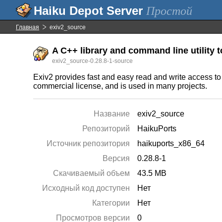
Простой
Главная
exiv2_source
A C++ library and command line utility 
exiv2_source-0.28.8-1-source
Exiv2 provides fast and easy read and write access to
commercial license, and is used in many projects.
Название
exiv2_source
Репозиторий
HaikuPorts
Источник репозитория
haikuports_x86_64
Версия
0.28.8-1
Скачиваемый объем
43.5 MB
Исходный код доступен
Нет
Категории
Нет
Просмотров версии
0