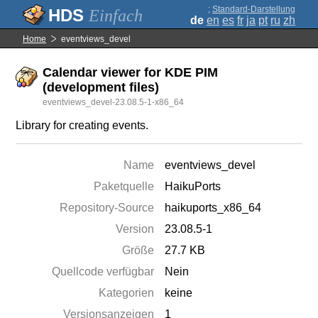
;
Standard-Darstellung
Einfach
de
en
es
fr
ja
pt
ru
zh
Home
eventviews_devel
Calendar viewer for KDE PIM
(development files)
eventviews_devel-23.08.5-1-x86_64
Library for creating events.
Name
eventviews_devel
Paketquelle
HaikuPorts
Repository-Source
haikuports_x86_64
Version
23.08.5-1
Größe
27.7 KB
Quellcode verfügbar
Nein
Kategorien
keine
Versionsanzeigen
1