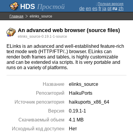
;
Полная версия
Простой
de
en
es
fr
ja
pt
ru
zh
Главная
elinks_source
An advanced web browser (source files)
elinks_source-0.19.1-1-source
ELinks is an advanced and well-established feature-rich
text mode web (HTTP/FTP/..) browser. ELinks can
render both frames and tables, is highly customizable
and can be extended via scripts. It is very portable and
runs on a variety of platforms.
Название
elinks_source
Репозиторий
HaikuPorts
Источник репозитория
haikuports_x86_64
Версия
0.19.1-1
Скачиваемый объем
4.1 MB
Исходный код доступен
Нет