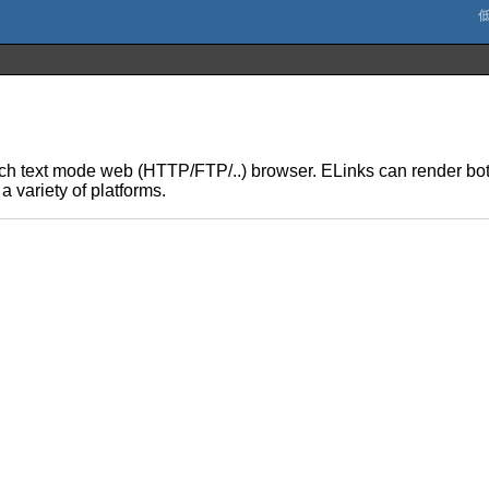
ich text mode web (HTTP/FTP/..) browser. ELinks can render bot
a variety of platforms.