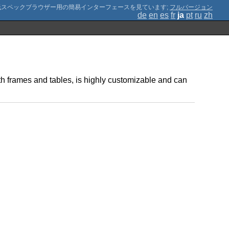
;
フルバージョン
de
en
es
fr
ja
pt
ru
zh
h frames and tables, is highly customizable and can