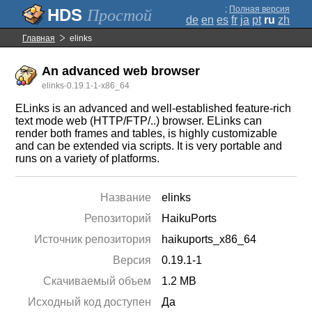
;
Полная версия
Простой
de
en
es
fr
ja
pt
ru
zh
Главная
elinks
An advanced web browser
elinks-0.19.1-1-x86_64
ELinks is an advanced and well-established feature-rich
text mode web (HTTP/FTP/..) browser. ELinks can
render both frames and tables, is highly customizable
and can be extended via scripts. It is very portable and
runs on a variety of platforms.
Название
elinks
Репозиторий
HaikuPorts
Источник репозитория
haikuports_x86_64
Версия
0.19.1-1
Скачиваемый объем
1.2 MB
Исходный код доступен
Да