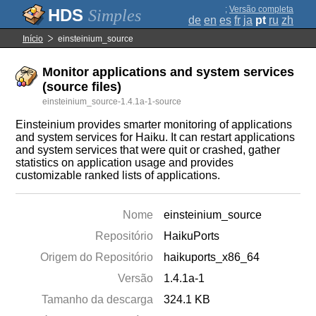
;
Versão completa
Simples
de
en
es
fr
ja
pt
ru
zh
Início
einsteinium_source
Monitor applications and system services
(source files)
einsteinium_source-1.4.1a-1-source
Einsteinium provides smarter monitoring of applications
and system services for Haiku. It can restart applications
and system services that were quit or crashed, gather
statistics on application usage and provides
customizable ranked lists of applications.
Nome
einsteinium_source
Repositório
HaikuPorts
Origem do Repositório
haikuports_x86_64
Versão
1.4.1a-1
Tamanho da descarga
324.1 KB