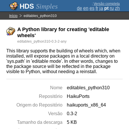
;
Versão completa
Simples
de
en
es
fr
ja
pt
ru
zh
Início
editables_python310
A Python library for creating 'editable
wheels'
editables_python310-0.3-2-any
This library supports the building of wheels which, when
installed, will expose packages in a local directory on
'sys.path' in 'editable mode'. In other words, changes to
the package source will be reflected in the package
visible to Python, without needing a reinstall.
Nome
editables_python310
Repositório
HaikuPorts
Origem do Repositório
haikuports_x86_64
Versão
0.3-2
Tamanho da descarga
5 KB