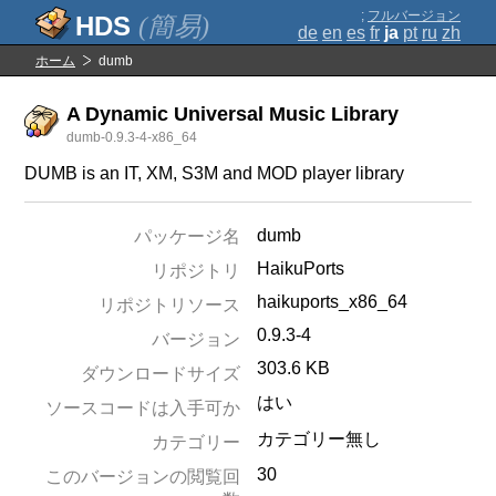
;
フルバージョン
(簡易)
de
en
es
fr
ja
pt
ru
zh
ホーム
dumb
A Dynamic Universal Music Library
dumb-0.9.3-4-x86_64
DUMB is an IT, XM, S3M and MOD player library
dumb
パッケージ名
HaikuPorts
リポジトリ
haikuports_x86_64
リポジトリソース
0.9.3-4
バージョン
303.6 KB
ダウンロードサイズ
はい
ソースコードは入手可か
カテゴリー無し
カテゴリー
30
このバージョンの閲覧回