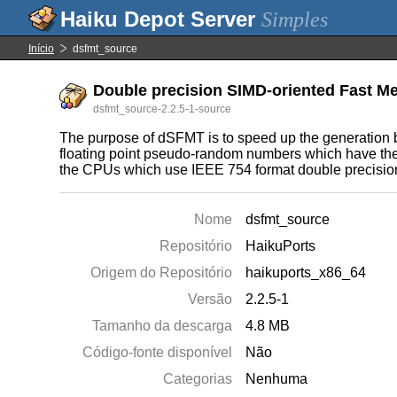
Simples
Início
dsfmt_source
Double precision SIMD-oriented Fast Mer
dsfmt_source-2.2.5-1-source
The purpose of dSFMT is to speed up the generation by
floating point pseudo-random numbers which have the
the CPUs which use IEEE 754 format double precision
Nome
dsfmt_source
Repositório
HaikuPorts
Origem do Repositório
haikuports_x86_64
Versão
2.2.5-1
Tamanho da descarga
4.8 MB
Código-fonte disponível
Não
Categorias
Nenhuma