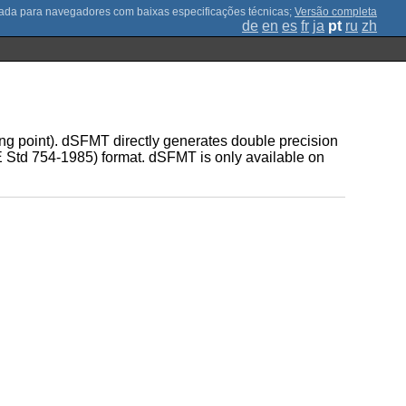
;
Versão completa
de
en
es
fr
ja
pt
ru
zh
ing point). dSFMT directly generates double precision
 Std 754-1985) format. dSFMT is only available on