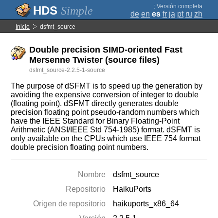
;
Versión completa
Simple
de
en
es
fr
ja
pt
ru
zh
Inicio
dsfmt_source
Double precision SIMD-oriented Fast
Mersenne Twister (source files)
dsfmt_source-2.2.5-1-source
The purpose of dSFMT is to speed up the generation by
avoiding the expensive conversion of integer to double
(floating point). dSFMT directly generates double
precision floating point pseudo-random numbers which
have the IEEE Standard for Binary Floating-Point
Arithmetic (ANSI/IEEE Std 754-1985) format. dSFMT is
only available on the CPUs which use IEEE 754 format
double precision floating point numbers.
Nombre
dsfmt_source
Repositorio
HaikuPorts
Origen de repositorio
haikuports_x86_64