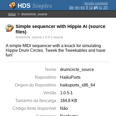
;
Versão completa
Simples
de
en
es
fr
ja
pt
ru
zh
Início
drumcircle_source
Simple sequencer with Hippie AI (source
files)
drumcircle_source-1.0.5-1-source
A simple MIDI sequencer with a knack for simulating
Hippie Drum Circles. Tweek the Tweekables and have
fun!
Nome
drumcircle_source
Repositório
HaikuPorts
Origem do Repositório
haikuports_x86_64
Versão
1.0.5-1
Tamanho da descarga
184.8 KB
Código-fonte disponível
Não