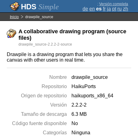
;
Versión completa
Simple
de
en
es
fr
ja
pt
ru
zh
Inicio
drawpile_source
A collaborative drawing program (source
files)
drawpile_source-2.2.2-2-source
Drawpile is a drawing program that lets you share the
canvas with other users in real time.
Nombre
drawpile_source
Repositorio
HaikuPorts
Origen de repositorio
haikuports_x86_64
Versión
2.2.2-2
Tamaño de descarga
6.3 MB
Código fuente disponible
No
Categorías
Ninguna