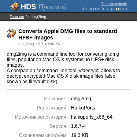
;
Полная версия
Простой
de
en
es
fr
ja
pt
ru
zh
Главная
dmg2img
Converts Apple DMG files to standard
HFS+ images
dmg2img-1.6.7-4-x86_64
dmg2img is a command line tool for converting .dmg
files, popular on Mac OS X systems, to HFS+ disk
images.
A companion command-line tool, vfdecrypt, allows to
decrypt encrypted Mac OS X disk image files (also
known as filevault disk).
Название
dmg2img
Репозиторий
HaikuPorts
Источник репозитория
haikuports_x86_64
Версия
1.6.7-4
Скачиваемый объем
19.3 KB