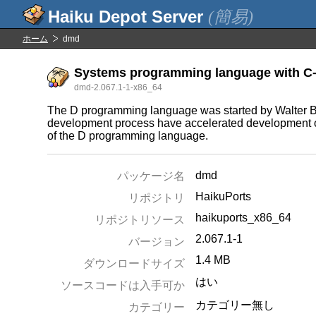
(簡易)
ホーム
dmd
Systems programming language with C-li
dmd-2.067.1-1-x86_64
The D programming language was started by Walter Brig
development process have accelerated development of
of the D programming language.
dmd
パッケージ名
HaikuPorts
リポジトリ
haikuports_x86_64
リポジトリソース
2.067.1-1
バージョン
1.4 MB
ダウンロードサイズ
はい
ソースコードは入手可か
カテゴリー無し
カテゴリー