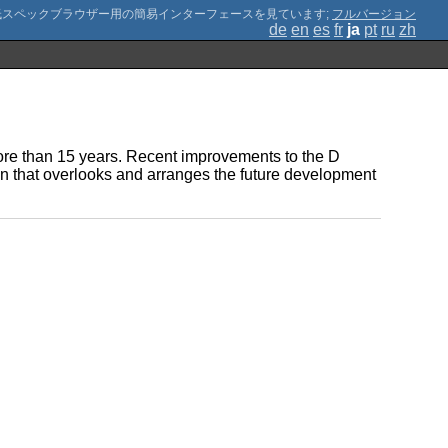
;
フルバージョン
de
en
es
fr
ja
pt
ru
zh
more than 15 years. Recent improvements to the D
 that overlooks and arranges the future development