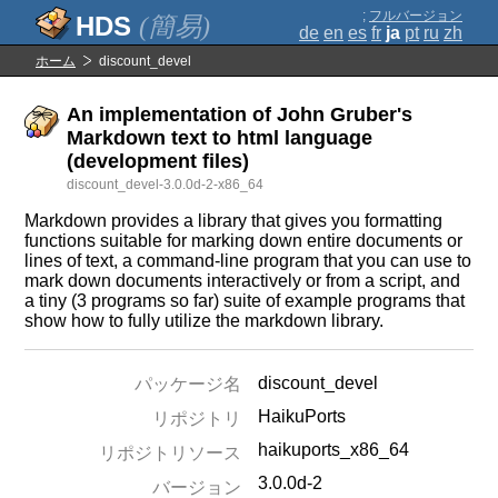
;
フルバージョン
(簡易)
de
en
es
fr
ja
pt
ru
zh
ホーム
discount_devel
An implementation of John Gruber's
Markdown text to html language
(development files)
discount_devel-3.0.0d-2-x86_64
Markdown provides a library that gives you formatting
functions suitable for marking down entire documents or
lines of text, a command-line program that you can use to
mark down documents interactively or from a script, and
a tiny (3 programs so far) suite of example programs that
show how to fully utilize the markdown library.
discount_devel
パッケージ名
HaikuPorts
リポジトリ
haikuports_x86_64
リポジトリソース
3.0.0d-2
バージョン