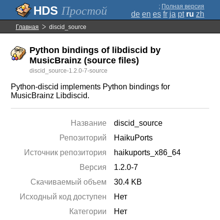
;
Полная версия
Простой
de
en
es
fr
ja
pt
ru
zh
Главная
discid_source
Python bindings of libdiscid by
MusicBrainz (source files)
discid_source-1.2.0-7-source
Python-discid implements Python bindings for
MusicBrainz Libdiscid.
Название
discid_source
Репозиторий
HaikuPorts
Источник репозитория
haikuports_x86_64
Версия
1.2.0-7
Скачиваемый объем
30.4 KB
Исходный код доступен
Нет
Категории
Нет