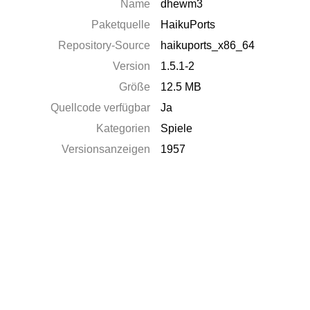
Name
dhewm3
Paketquelle
HaikuPorts
Repository-Source
haikuports_x86_64
Version
1.5.1-2
Größe
12.5 MB
Quellcode verfügbar
Ja
Kategorien
Spiele
Versionsanzeigen
1957