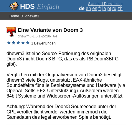
;
Standard-Darstellung
Einfach
de
en
es
fr
ja
pt
ru
zh
Home
dhewm3
Eine Variante von Doom 3
dhewm3-1.5.1-2-x86_64
1 Bewertungen
dhewm3 ist eine Source-Portierung des originalen
Doom3 (nicht Doom3 BFG, das es als RBDoom3BFG
gibt).
Verglichen mit der Originalversion von Doom3 beseitigt
dhewm3 viele Bugs, unterstützt EAX-ähnliche
Soundeffekte für alle Betriebssysteme und Hardware (via
OpenAL Softs EFX Unterstützung). Außerdem werden
64bit Systeme und Widescreen-Auflösungen unterstützt.
Achtung: Während der Doom3 Sourcecode unter der
GPL veröffentlicht wurde, werden immernoch die
Gamedaten des legal erworbenen Spiels benötigt.