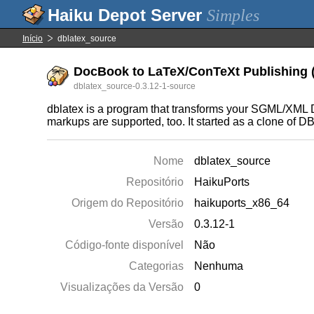
Simples
Início
dblatex_source
DocBook to LaTeX/ConTeXt Publishing (s
dblatex_source-0.3.12-1-source
dblatex is a program that transforms your SGML/XML D
markups are supported, too. It started as a clone of 
Nome
dblatex_source
Repositório
HaikuPorts
Origem do Repositório
haikuports_x86_64
Versão
0.3.12-1
Código-fonte disponível
Não
Categorias
Nenhuma
Visualizações da Versão
0