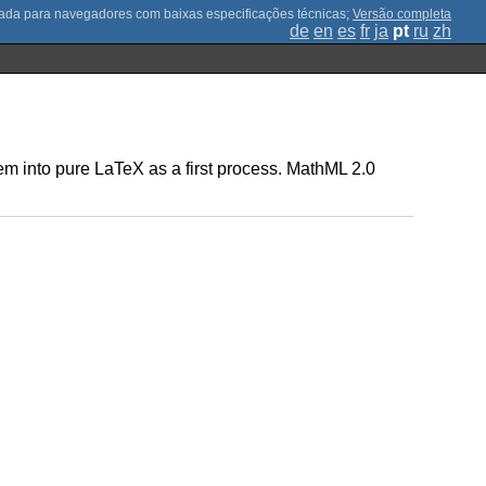
;
Versão completa
de
en
es
fr
ja
pt
ru
zh
m into pure LaTeX as a first process. MathML 2.0