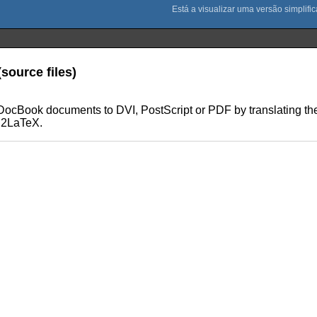
ource files)
ocBook documents to DVI, PostScript or PDF by translating the
DB2LaTeX.