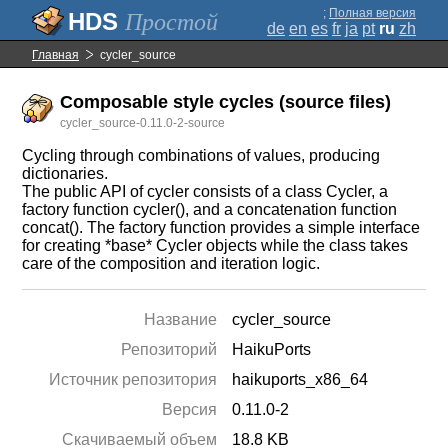
;
Полная версия
Простой
de
en
es
fr
ja
pt
ru
zh
Главная
cycler_source
Composable style cycles (source files)
cycler_source-0.11.0-2-source
Cycling through combinations of values, producing
dictionaries.
The public API of cycler consists of a class Cycler, a
factory function cycler(), and a concatenation function
concat(). The factory function provides a simple interface
for creating *base* Cycler objects while the class takes
care of the composition and iteration logic.
Название
cycler_source
Репозиторий
HaikuPorts
Источник репозитория
haikuports_x86_64
Версия
0.11.0-2
Скачиваемый объем
18.8 KB