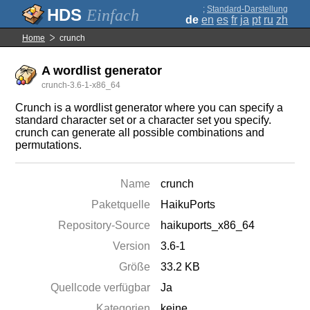
;
Standard-Darstellung
Einfach
de
en
es
fr
ja
pt
ru
zh
Home
crunch
A wordlist generator
crunch-3.6-1-x86_64
Crunch is a wordlist generator where you can specify a
standard character set or a character set you specify.
crunch can generate all possible combinations and
permutations.
Name
crunch
Paketquelle
HaikuPorts
Repository-Source
haikuports_x86_64
Version
3.6-1
Größe
33.2 KB
Quellcode verfügbar
Ja
Kategorien
keine