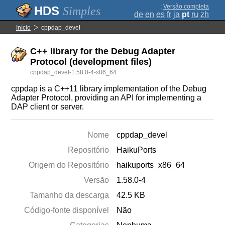
;
Versão completa
Simples
de
en
es
fr
ja
pt
ru
zh
Início
cppdap_devel
C++ library for the Debug Adapter
Protocol (development files)
cppdap_devel-1.58.0-4-x86_64
cppdap is a C++11 library implementation of the Debug
Adapter Protocol, providing an API for implementing a
DAP client or server.
Nome
cppdap_devel
Repositório
HaikuPorts
Origem do Repositório
haikuports_x86_64
Versão
1.58.0-4
Tamanho da descarga
42.5 KB
Código-fonte disponível
Não