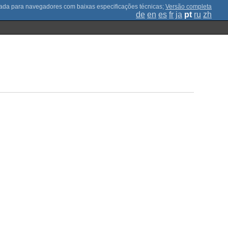
;
Versão completa
de
en
es
fr
ja
pt
ru
zh