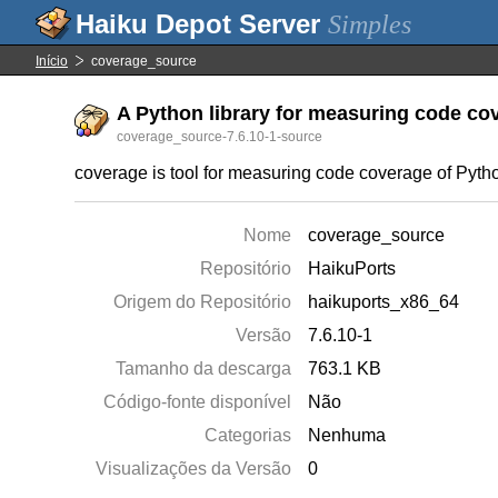
Simples
Início
coverage_source
A Python library for measuring code cov
coverage_source-7.6.10-1-source
coverage is tool for measuring code coverage of Pyth
Nome
coverage_source
Repositório
HaikuPorts
Origem do Repositório
haikuports_x86_64
Versão
7.6.10-1
Tamanho da descarga
763.1 KB
Código-fonte disponível
Não
Categorias
Nenhuma
Visualizações da Versão
0