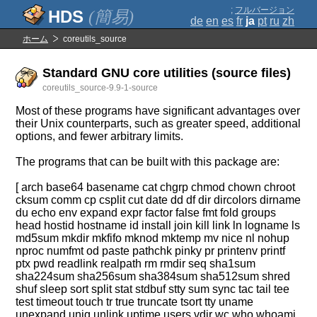
;
フルバージョン
(簡易)
de
en
es
fr
ja
pt
ru
zh
ホーム
coreutils_source
Standard GNU core utilities (source files)
coreutils_source-9.9-1-source
Most of these programs have significant advantages over
their Unix counterparts, such as greater speed, additional
options, and fewer arbitrary limits.
The programs that can be built with this package are:
[ arch base64 basename cat chgrp chmod chown chroot
cksum comm cp csplit cut date dd df dir dircolors dirname
du echo env expand expr factor false fmt fold groups
head hostid hostname id install join kill link ln logname ls
md5sum mkdir mkfifo mknod mktemp mv nice nl nohup
nproc numfmt od paste pathchk pinky pr printenv printf
ptx pwd readlink realpath rm rmdir seq sha1sum
sha224sum sha256sum sha384sum sha512sum shred
shuf sleep sort split stat stdbuf stty sum sync tac tail tee
test timeout touch tr true truncate tsort tty uname
unexpand uniq unlink uptime users vdir wc who whoami