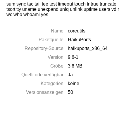
sum sync tac tail tee test timeout touch tr true truncate
tsort tty uname unexpand uniq unlink uptime users vdir
wc who whoami yes
Name
coreutils
Paketquelle
HaikuPorts
Repository-Source
haikuports_x86_64
Version
9.6-1
Größe
3.6 MB
Quellcode verfügbar
Ja
Kategorien
keine
Versionsanzeigen
50