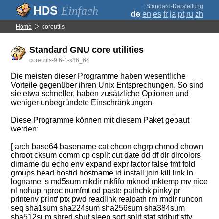
;
Standard-Darstellung
Einfach
de
en
es
fr
ja
pt
ru
zh
Home
coreutils
Standard GNU core utilities
coreutils-9.6-1-x86_64
Die meisten dieser Programme haben wesentliche
Vorteile gegenüber ihren Unix Entsprechungen. So sind
sie etwa schneller, haben zusätzliche Optionen und
weniger unbegründete Einschränkungen.
Diese Programme können mit diesem Paket gebaut
werden:
[ arch base64 basename cat chcon chgrp chmod chown
chroot cksum comm cp csplit cut date dd df dir dircolors
dirname du echo env expand expr factor false fmt fold
groups head hostid hostname id install join kill link ln
logname ls md5sum mkdir mkfifo mknod mktemp mv nice
nl nohup nproc numfmt od paste pathchk pinky pr
printenv printf ptx pwd readlink realpath rm rmdir runcon
seq sha1sum sha224sum sha256sum sha384sum
sha512sum shred shuf sleep sort split stat stdbuf stty